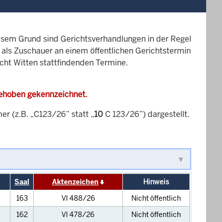
esem Grund sind Gerichtsverhandlungen in der Regel
it als Zuschauer an einem öffentlichen Gerichtstermin
icht Witten stattfindenden Termine.
gehoben gekennzeichnet.
 (z.B. „C123/26” statt „
10
C 123/26”) dargestellt.
Saal
Aktenzeichen
Hinweis
163
VI 488/26
Nicht öffentlich
162
VI 478/26
Nicht öffentlich