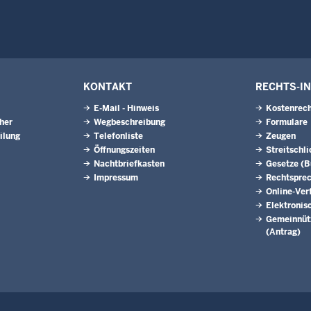
KONTAKT
RECHTS-I
E-Mail - Hinweis
Kostenrech
eher
Wegbeschreibung
Formulare
ilung
Telefonliste
Zeugen
Öffnungszeiten
Streitschl
Nachtbriefkasten
Gesetze (
Impressum
Rechtspre
Online-Ver
Elektronis
Gemeinnütz
(Antrag)