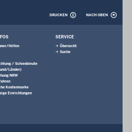
DRUCKEN
NACH OBEN
NFOS
SERVICE
ner/Hilfen
Übersicht
Suche
ichtung / Schiedsleute
Bund/Länder)
chung NRW
fahren
che Kostenmarke
ige Einrichtungen