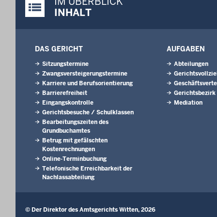
IM ÜBERBLICK
Justiz-Portal im Überblick:
INHALT
DAS GERICHT
AUFGABEN
Sitzungstermine
Abteilungen
Zwangsversteigerungs­termine
Gerichtsvollzi
Karriere und Berufsorientierung
Geschäftsverte
Barrierefreiheit
Gerichtsbezirk
Eingangskontrolle
Mediation
Gerichtsbesuche / Schulklassen
Bearbeitungszeiten des
Grundbuchamtes
Betrug mit gefälschten
Kostenrechnungen
Online-Terminbuchung
Telefonische Erreichbarkeit der
Nachlassabteilung
© Der Direktor des Amtsgerichts Witten, 2026