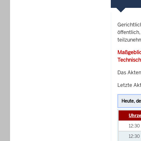
Gerichtli
öffentlich
teilzuneh
Maßgeblic
Technisch
Das Akten
Letzte Akt
Uhrze
12:30
12:30