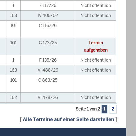
1
F 117/26
Nicht öffentlich
163
IV 405/02
Nicht öffentlich
101
C 116/26
101
C 173/25
Termin
aufgehoben
1
F 135/26
Nicht öffentlich
163
VI 488/26
Nicht öffentlich
101
C 863/25
162
VI 478/26
Nicht öffentlich
Seite 1 von 2
1
2
[
Alle Termine auf einer Seite darstellen
]