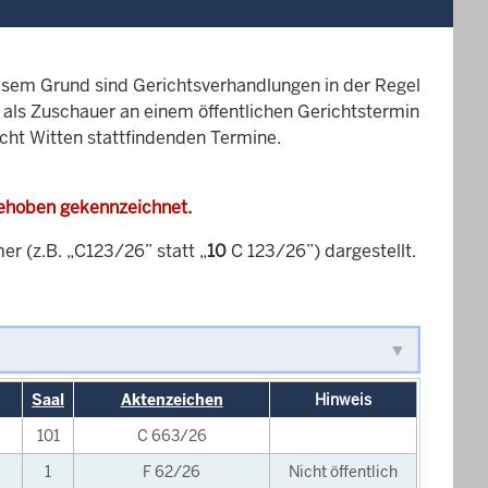
esem Grund sind Gerichtsverhandlungen in der Regel
it als Zuschauer an einem öffentlichen Gerichtstermin
icht Witten stattfindenden Termine.
gehoben gekennzeichnet.
 (z.B. „C123/26” statt „
10
C 123/26”) dargestellt.
Saal
Aktenzeichen
Hinweis
101
C 663/26
1
F 62/26
Nicht öffentlich