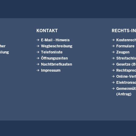
KONTAKT
RECHTS-I
E-Mail - Hinweis
Kostenrech
eher
Wegbeschreibung
Formulare
ilung
Telefonliste
Zeugen
Öffnungszeiten
Streitschl
Nachtbriefkasten
Gesetze (
Impressum
Rechtspre
Online-Ver
Elektronis
Gemeinnütz
(Antrag)