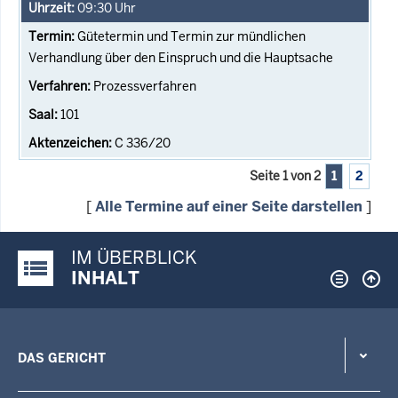
09:30
Uhr
Gütetermin und Termin zur mündlichen
Verhandlung über den Einspruch und die Hauptsache
Prozessverfahren
101
C 336/20
Seite 1 von 2
1
2
[
Alle Termine auf einer Seite darstellen
]
IM ÜBERBLICK
Justiz-Portal im Überblick:
INHALT
DAS GERICHT