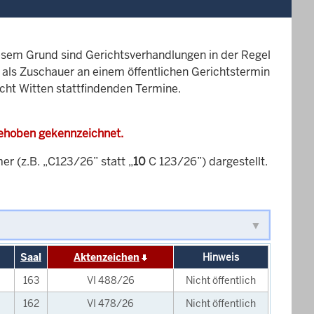
esem Grund sind Gerichtsverhandlungen in der Regel
it als Zuschauer an einem öffentlichen Gerichtstermin
icht Witten stattfindenden Termine.
gehoben gekennzeichnet.
 (z.B. „C123/26” statt „
10
C 123/26”) dargestellt.
Saal
Aktenzeichen
Hinweis
163
VI 488/26
Nicht öffentlich
162
VI 478/26
Nicht öffentlich