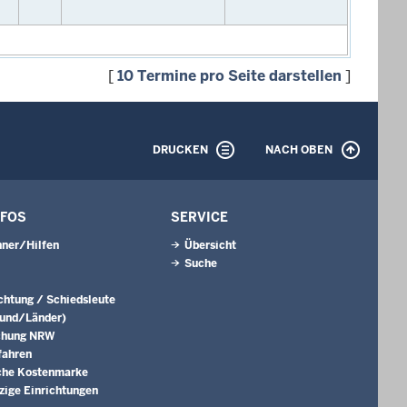
[
10 Termine pro Seite darstellen
]
DRUCKEN
NACH OBEN
NFOS
SERVICE
ner/Hilfen
Übersicht
Suche
ichtung / Schiedsleute
Bund/Länder)
chung NRW
fahren
che Kostenmarke
ige Einrichtungen