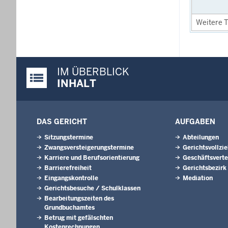
Weitere T
IM ÜBERBLICK
Justiz-Portal im Überblick:
INHALT
DAS GERICHT
AUFGABEN
Sitzungstermine
Abteilungen
Zwangsversteigerungs­termine
Gerichtsvollzi
Karriere und Berufsorientierung
Geschäftsverte
Barrierefreiheit
Gerichtsbezirk
Eingangskontrolle
Mediation
Gerichtsbesuche / Schulklassen
Bearbeitungszeiten des
Grundbuchamtes
Betrug mit gefälschten
Kostenrechnungen