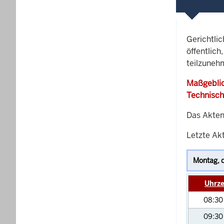
Gerichtli
öffentlich
teilzuneh
Maßgeblic
Technisch
Das Akten
Letzte Akt
Uhrze
08:3
09:3