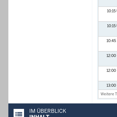
10:15
10:15
10:45
12:00
12:00
13:00
Weitere T
IM ÜBERBLICK
Justiz-Portal im Überblick: