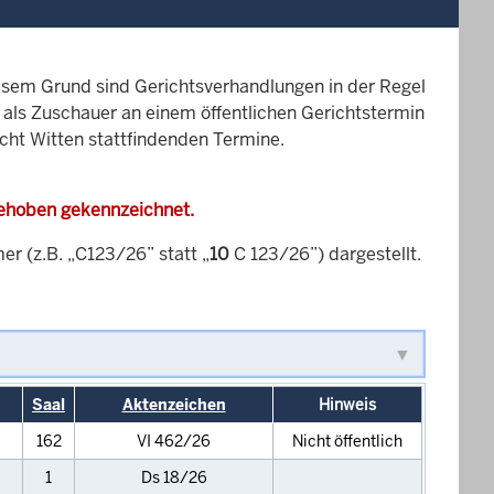
esem Grund sind Gerichtsverhandlungen in der Regel
it als Zuschauer an einem öffentlichen Gerichtstermin
icht Witten stattfindenden Termine.
gehoben gekennzeichnet.
 (z.B. „C123/26” statt „
10
C 123/26”) dargestellt.
Saal
Aktenzeichen
Hinweis
162
VI 462/26
Nicht öffentlich
1
Ds 18/26