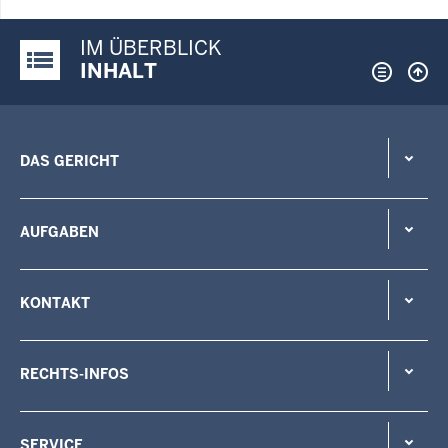
IM ÜBERBLICK
Justiz-Portal im Überblick:
INHALT
DAS GERICHT
AUFGABEN
KONTAKT
RECHTS-INFOS
SERVICE