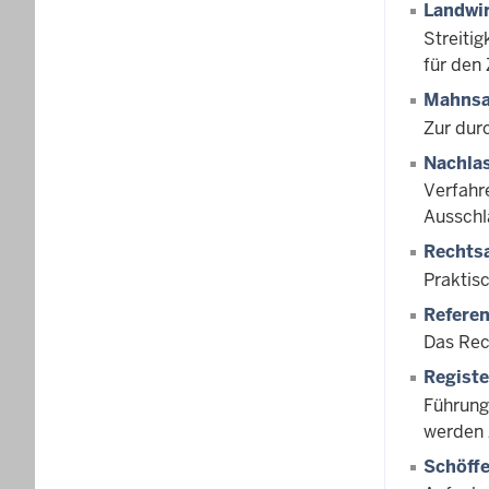
Landwi
Streiti
für den
Mahnsa
Zur dur
Nachla
Verfahr
Ausschl
Rechtsa
Praktis
Refere
Das Rech
Regist
Führung 
werden 
Schöff