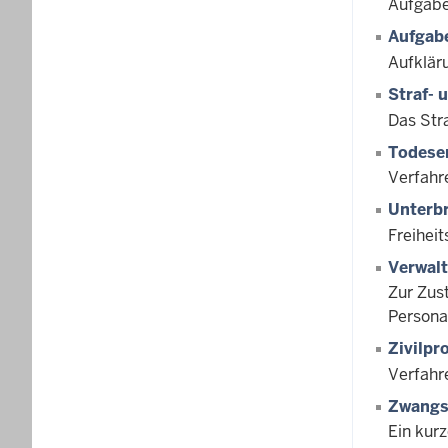
Aufgabe
Aufgabe
Aufklär
Straf-
Das Str
Todese
Verfahr
Unterb
Freihei
Verwal
Zur Zus
Persona
Zivilpr
Verfahr
Zwangs
Ein kur