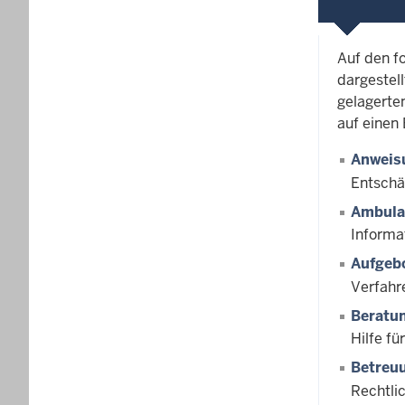
Auf den f
dargestell
gelagerte
auf einen 
Anweis
Entschä
Ambulan
Informa
Aufgeb
Verfahr
Beratun
Hilfe f
Betreu
Rechtli