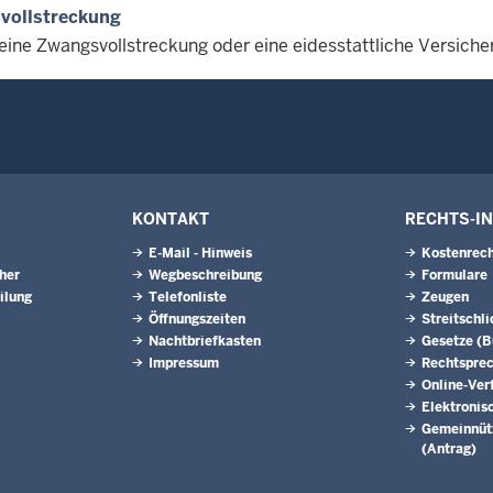
vollstreckung
 eine Zwangsvollstreckung oder eine eidesstattliche Versich
KONTAKT
RECHTS-I
E-Mail - Hinweis
Kostenrech
eher
Wegbeschreibung
Formulare
ilung
Telefonliste
Zeugen
Öffnungszeiten
Streitschl
Nachtbriefkasten
Gesetze (
Impressum
Rechtspre
Online-Ver
Elektronis
Gemeinnütz
(Antrag)