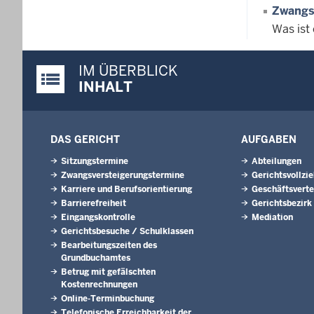
Zwangs
Was ist
IM ÜBERBLICK
Justiz-Portal im Überblick:
INHALT
DAS GERICHT
AUFGABEN
Sitzungstermine
Abteilungen
Zwangsversteigerungs­termine
Gerichtsvollzi
Karriere und Berufsorientierung
Geschäftsverte
Barrierefreiheit
Gerichtsbezirk
Eingangskontrolle
Mediation
Gerichtsbesuche / Schulklassen
Bearbeitungszeiten des
Grundbuchamtes
Betrug mit gefälschten
Kostenrechnungen
Online-Terminbuchung
Telefonische Erreichbarkeit der