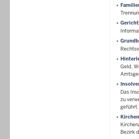
Famili
Trennun
Gericht
Informa
Grundb
Rechtsv
Hinter
Geld, W
Amtsger
Insolve
Das Ins
zu verw
geführt.
Kirchen
Kirchen
Bezirk 