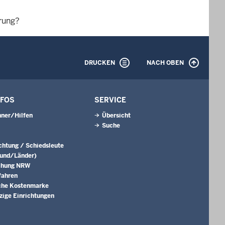
erung?
DRUCKEN
NACH OBEN
NFOS
SERVICE
ner/Hilfen
Übersicht
Suche
ichtung / Schiedsleute
Bund/Länder)
chung NRW
fahren
che Kostenmarke
ige Einrichtungen