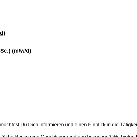
d)
Sc.) (m/w/d)
möchtest Du Dich informieren und einen Einblick in die Tätigke
er Schulklasse eine Gerichtsverhandlung besuchen? Wir bieten 