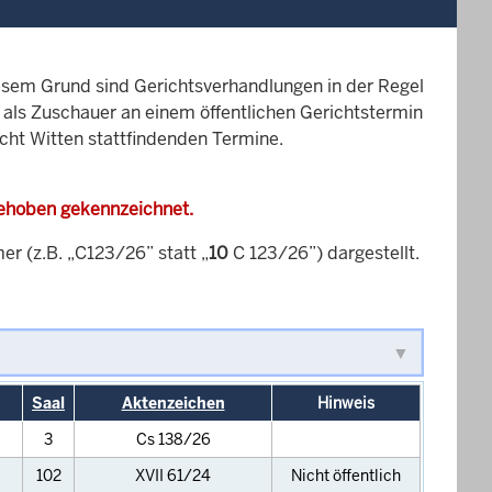
esem Grund sind Gerichtsverhandlungen in der Regel
it als Zuschauer an einem öffentlichen Gerichtstermin
icht Witten stattfindenden Termine.
gehoben gekennzeichnet.
 (z.B. „C123/26” statt „
10
C 123/26”) dargestellt.
Saal
Aktenzeichen
Hinweis
3
Cs 138/26
102
XVII 61/24
Nicht öffentlich