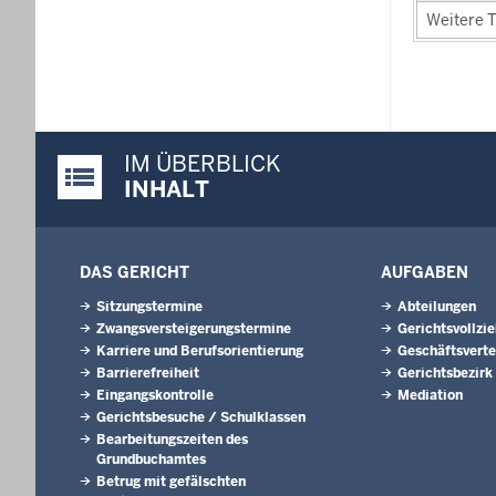
Weitere T
IM ÜBERBLICK
Justiz-Portal im Überblick:
INHALT
DAS GERICHT
AUFGABEN
Sitzungstermine
Abteilungen
Zwangsversteigerungs­termine
Gerichtsvollzi
Karriere und Berufsorientierung
Geschäftsverte
Barrierefreiheit
Gerichtsbezirk
Eingangskontrolle
Mediation
Gerichtsbesuche / Schulklassen
Bearbeitungszeiten des
Grundbuchamtes
Betrug mit gefälschten