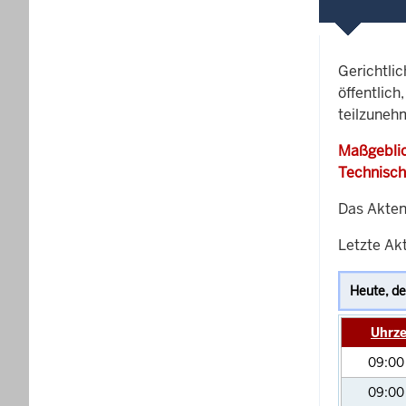
Gerichtli
öffentlich
teilzuneh
Maßgeblic
Technisch
Das Akten
Letzte Ak
Uhrze
09:0
09:0