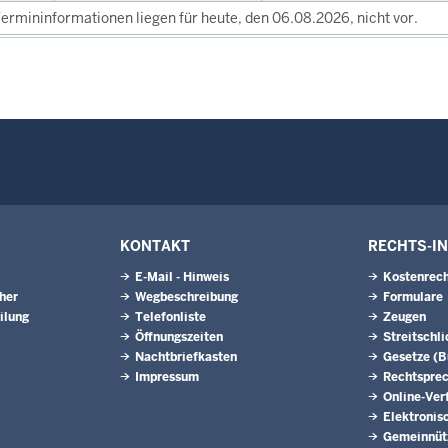
ermininformationen liegen für heute, den 06.08.2026, nicht vor.
KONTAKT
RECHTS-I
E-Mail - Hinweis
Kostenrech
eher
Wegbeschreibung
Formulare
ilung
Telefonliste
Zeugen
Öffnungszeiten
Streitschl
Nachtbriefkasten
Gesetze (
Impressum
Rechtspre
Online-Ver
Elektronis
Gemeinnütz