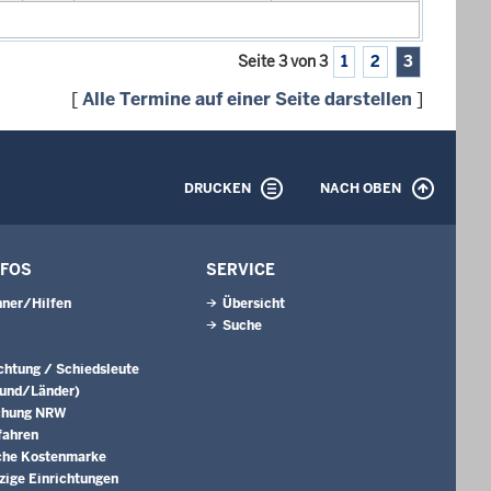
Seite 3 von 3
1
2
3
[
Alle Termine auf einer Seite darstellen
]
DRUCKEN
NACH OBEN
NFOS
SERVICE
ner/Hilfen
Übersicht
Suche
ichtung / Schiedsleute
Bund/Länder)
chung NRW
fahren
che Kostenmarke
ige Einrichtungen